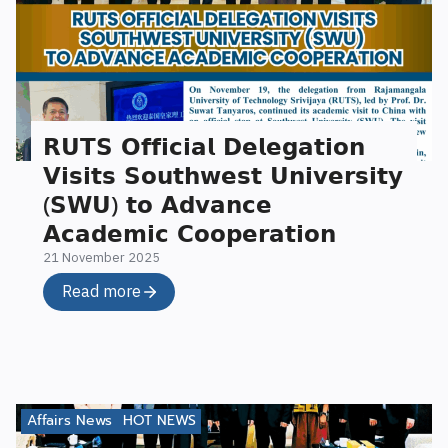
𝗥𝗨𝗧𝗦 𝗢𝗳𝗳𝗶𝗰𝗶𝗮𝗹 𝗗𝗲𝗹𝗲𝗴𝗮𝘁𝗶𝗼𝗻
𝗩𝗶𝘀𝗶𝘁𝘀 𝗦𝗼𝘂𝘁𝗵𝘄𝗲𝘀𝘁 𝗨𝗻𝗶𝘃𝗲𝗿𝘀𝗶𝘁𝘆
(𝗦𝗪𝗨) 𝘁𝗼 𝗔𝗱𝘃𝗮𝗻𝗰𝗲
𝗔𝗰𝗮𝗱𝗲𝗺𝗶𝗰 𝗖𝗼𝗼𝗽𝗲𝗿𝗮𝘁𝗶𝗼𝗻
21 November 2025
Read more
Affairs News
HOT NEWS