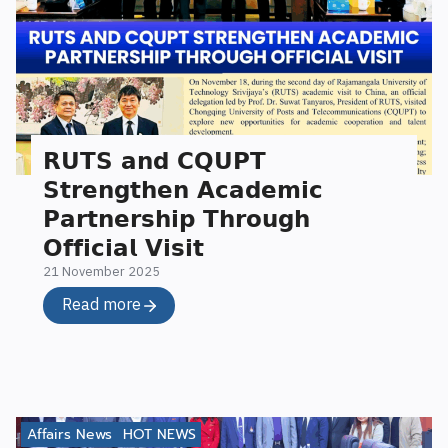
𝗥𝗨𝗧𝗦 𝗮𝗻𝗱 𝗖𝗤𝗨𝗣𝗧
𝗦𝘁𝗿𝗲𝗻𝗴𝘁𝗵𝗲𝗻 𝗔𝗰𝗮𝗱𝗲𝗺𝗶𝗰
𝗣𝗮𝗿𝘁𝗻𝗲𝗿𝘀𝗵𝗶𝗽 𝗧𝗵𝗿𝗼𝘂𝗴𝗵
𝗢𝗳𝗳𝗶𝗰𝗶𝗮𝗹 𝗩𝗶𝘀𝗶𝘁
21 November 2025
Read more
Affairs News
HOT NEWS