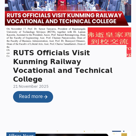
𝗥𝗨𝗧𝗦 𝗢𝗳𝗳𝗶𝗰𝗶𝗮𝗹𝘀 𝗩𝗶𝘀𝗶𝘁
𝗞𝘂𝗻𝗺𝗶𝗻𝗴 𝗥𝗮𝗶𝗹𝘄𝗮𝘆
𝗩𝗼𝗰𝗮𝘁𝗶𝗼𝗻𝗮𝗹 𝗮𝗻𝗱 𝗧𝗲𝗰𝗵𝗻𝗶𝗰𝗮𝗹
𝗖𝗼𝗹𝗹𝗲𝗴𝗲
21 November 2025
Read more
Affairs News