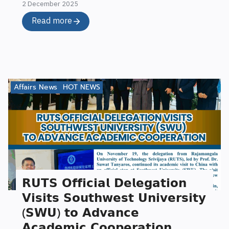
2 December 2025
Read more
Affairs News
HOT NEWS
𝗥𝗨𝗧𝗦 𝗢𝗳𝗳𝗶𝗰𝗶𝗮𝗹 𝗗𝗲𝗹𝗲𝗴𝗮𝘁𝗶𝗼𝗻
𝗩𝗶𝘀𝗶𝘁𝘀 𝗦𝗼𝘂𝘁𝗵𝘄𝗲𝘀𝘁 𝗨𝗻𝗶𝘃𝗲𝗿𝘀𝗶𝘁𝘆
(𝗦𝗪𝗨) 𝘁𝗼 𝗔𝗱𝘃𝗮𝗻𝗰𝗲
𝗔𝗰𝗮𝗱𝗲𝗺𝗶𝗰 𝗖𝗼𝗼𝗽𝗲𝗿𝗮𝘁𝗶𝗼𝗻