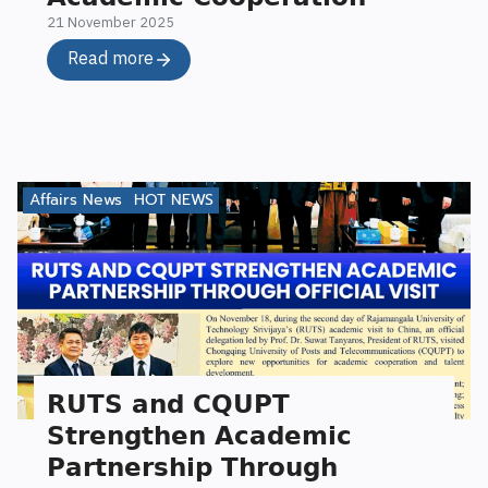
21 November 2025
Read more
Affairs News
HOT NEWS
𝗥𝗨𝗧𝗦 𝗮𝗻𝗱 𝗖𝗤𝗨𝗣𝗧
𝗦𝘁𝗿𝗲𝗻𝗴𝘁𝗵𝗲𝗻 𝗔𝗰𝗮𝗱𝗲𝗺𝗶𝗰
𝗣𝗮𝗿𝘁𝗻𝗲𝗿𝘀𝗵𝗶𝗽 𝗧𝗵𝗿𝗼𝘂𝗴𝗵