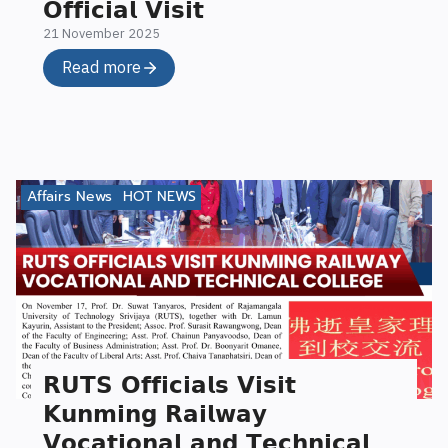
𝗢𝗳𝗳𝗶𝗰𝗶𝗮𝗹 𝗩𝗶𝘀𝗶𝘁
21 November 2025
Read more
Affairs News
HOT NEWS
𝗥𝗨𝗧𝗦 𝗢𝗳𝗳𝗶𝗰𝗶𝗮𝗹𝘀 𝗩𝗶𝘀𝗶𝘁
𝗞𝘂𝗻𝗺𝗶𝗻𝗴 𝗥𝗮𝗶𝗹𝘄𝗮𝘆
𝗩𝗼𝗰𝗮𝘁𝗶𝗼𝗻𝗮𝗹 𝗮𝗻𝗱 𝗧𝗲𝗰𝗵𝗻𝗶𝗰𝗮𝗹